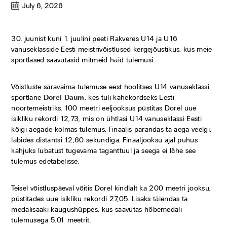
July 6, 2026
30. juunist kuni 1. juulini peeti Rakveres U14 ja U16
vanuseklasside Eesti meistrivõistlused kergejõustikus, kus meie
sportlased saavutasid mitmeid häid tulemusi.
Võistluste säravaima tulemuse eest hoolitses U14 vanuseklassi
sportlane
Dorel Daum
, kes tuli kahekordseks Eesti
noortemeistriks. 100 meetri eeljooksus püstitas Dorel uue
isikliku rekordi 12,73, mis on ühtlasi U14 vanuseklassi Eesti
kõigi aegade kolmas tulemus. Finaalis parandas ta aega veelgi,
läbides distantsi 12,60 sekundiga. Finaaljooksu ajal puhus
kahjuks lubatust tugevama taganttuul ja seega ei lähe see
tulemus edetabelisse.
Teisel võistluspäeval võitis Dorel kindlalt ka 200 meetri jooksu,
püstitades uue isikliku rekordi 27,05. Lisaks täiendas ta
medalisaaki kaugushüppes, kus saavutas hõbemedali
tulemusega 5.01 meetrit.