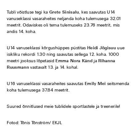
Tubli võistluse tegi ka
Grete Sinisalu
, kes saavutas U14
vanuseklassi vasaraheites neljanda koha tulemusega 32.01
meetrit. Odaviskes oli tema tulemuseks 23.76 meetrit, mis
andis 14. koha.
U14 vanuseklassi kõrgushüppes püstitas
Heidi Jõgisuu
uue
isikliku rekordi 1.30 ning saavutas sellega 12. koha. 1000
meetri jooksus lõpetasid
Emma Nora Känd
ja
Rihanna
Ruusmann
vastavalt 13. ja 14. kohal.
U16 vanuseklassi vasaraheites saavutas
Emily Mei
seitsmenda
koha tulemusega 37.84 meetrit.
Suured õnnitlused meie tublidele sportlastele ja treenerile!
Fotod: Tõnis Tõnström/ EKJL