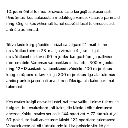
10. juuni õhtul toimus tänavuse laste kergejõustikuseriaali
tänuüritus, kus autasustati medalitega vanuseklasside parimaid
ning kõigile, kes vähemalt kahel osavõistlusel tulemuse said,
anti üle auhinnad.
Tõrva laste kergejõustikuseriaal sai alguse 21. mail, teine
osavõistlus toimus 28. mail ja viimane 4. juunil. Igal
osavõistlusel oli kavas 60 m jooks, kaugushüpe ja pallivise
noorematele. Vanemas vanuseklassis lisandus 300 m jooks
ning 12–13aastaste vanuseklassis võisteldi 100 m jooksus,
kaugushüppes, odaviskes ja 300 m jooksus. Iga ala tulemus
andis punkte ja seriaali arvestusse läks iga ala kaks paremat
tulemust.
Kes osales kõigil osavõistlustel, sai teha valiku kolme tulemuse
hulgast, kui osaluskordi oli kaks, siis läksid kõik tulemused
arvesse. Kokku osales seriaalis 144 sportlast – 77 tüdrukut ja
67 poissi, seriaali arvestusse läksid 122 sportlase tulemused.
Vanuseklasse oli nii tüdrukutele kui ka poistele viis: kõige