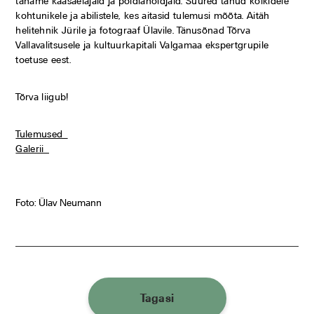
täname kaasaelajaid ja pöidlahoidjaid. Suured tänud kõikidele
kohtunikele ja abilistele, kes aitasid tulemusi mõõta. Aitäh
helitehnik Jürile ja fotograaf Ülavile. Tänusõnad Tõrva
Vallavalitsusele ja kultuurkapitali Valgamaa ekspertgrupile
toetuse eest.
Tõrva liigub!
Tulemused
Galerii
Foto: Ülav Neumann
Tagasi