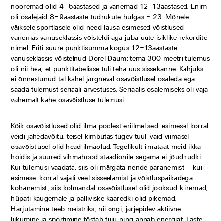
nooremad olid 4–5aastased ja vanemad 12–13aastased. Enim
oli osalejaid 8–9aastaste tüdrukute hulgas – 23. Mõnele
väiksele sportlasele olid need lausa esimesed võistlused,
vanemas vanuseklassis võisteldi aga juba uute isiklike rekordite
nimel. Eriti suure punktisumma kogus 12–13aastaste
vanuseklassis võistelnud Dorel Daum: tema 300 meetri tulemus
oli nii hea, et punktitabelisse tuli teha uus sissekanne. Kahjuks
ei õnnestunud tal kahel järgneval osavõistlusel osaleda ega
saada tulemust seriaali arvestuses. Seriaalis osalemiseks oli vaja
vähemalt kahe osavõistluse tulemusi.
Kõik osavõistlused olid ilma poolest eriilmelised: esimesel korral
veidi jahedavõitu, teisel kimbutas tugev tuul, vaid viimasel
osavõistlusel olid head ilmaolud. Tegelikult ilmataat meid ikka
hoidis ja suured vihmahood staadionile segama ei jõudnudki.
Kui tulemusi vaadata, siis oli märgata nende paranemist – kui
esimesel korral vajati veel sisseelamist ja võistluspaikadega
kohanemist, siis kolmandal osavõistlusel olid jooksud kiiremad,
hüpati kaugemale ja palliviske kaaredki olid pikemad.
Harjutamine teeb meistriks, nii ongi, järjepidev aktiivne
liikumine ja sportimine tõstab tuju ning annab energiat. Laste