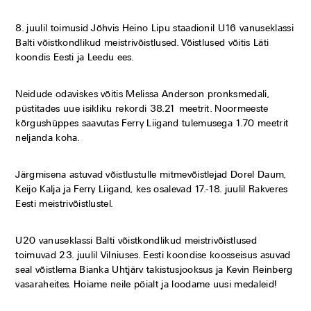
8. juulil toimusid Jõhvis Heino Lipu staadionil U16 vanuseklassi
Balti võistkondlikud meistrivõistlused. Võistlused võitis Läti
koondis Eesti ja Leedu ees.
Neidude odaviskes võitis Melissa Anderson pronksmedali,
püstitades uue isikliku rekordi 38.21 meetrit. Noormeeste
kõrgushüppes saavutas Ferry Liigand tulemusega 1.70 meetrit
neljanda koha.
Järgmisena astuvad võistlustulle mitmevõistlejad Dorel Daum,
Keijo Kalja ja Ferry Liigand, kes osalevad 17.-18. juulil Rakveres
Eesti meistrivõistlustel.
U20 vanuseklassi Balti võistkondlikud meistrivõistlused
toimuvad 23. juulil Vilniuses. Eesti koondise koosseisus asuvad
seal võistlema Bianka Uhtjärv takistusjooksus ja Kevin Reinberg
vasaraheites. Hoiame neile pöialt ja loodame uusi medaleid!