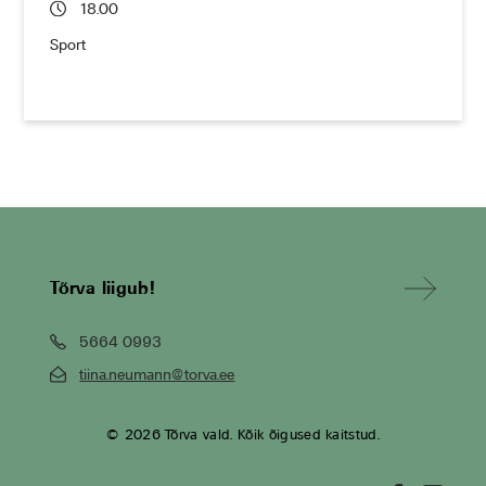
18.00
Sport
Tõrva liigub!
5664 0993
tiina.neumann@torva.ee
© 2026 Tõrva vald. Kõik õigused kaitstud.