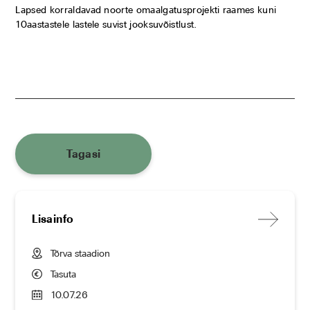
Lapsed korraldavad noorte omaalgatusprojekti raames kuni
10aastastele lastele suvist jooksuvõistlust.
Tagasi
Lisainfo
Tõrva staadion
Tasuta
10.07.26