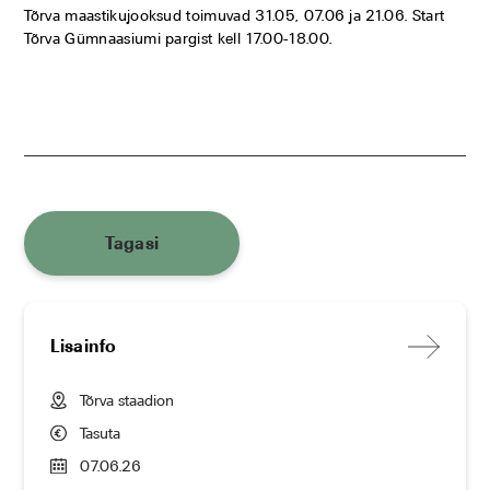
Tõrva maastikujooksud toimuvad 31.05, 07.06 ja 21.06. Start
Tõrva Gümnaasiumi pargist kell 17.00-18.00.
Tagasi
Lisainfo
Tõrva staadion
Tasuta
07.06.26