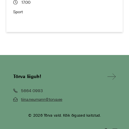
17.00
Sport
Tõrva liigub!
5664 0993
tiina.neumann@torva.ee
© 2026 Tõrva vald. Kõik õigused kaitstud.