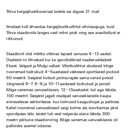
Tõrva kergejõustikuseriaal lastele sai alguse 21. mail.
Ilmataat küll ähvardas kergejõustikuõhtut vihmasajuga, kuid
Tõrva staadionile langes vaid mõni piisk ning see avavõistlust ei
rikkunud.
Staadionil olid mõõtu võtmas lapsed vanuses 4–13 aastat.
Osalesid nii tõrvakad kui ka spordisõbrad naabervaldadest
Elvast, Valgast ja Mulgi vallast. Võistlusõhtut alustasid kõige
nooremad tüdrukud: 4–5aastased väikesed sportlased jooksid
60 meetrit. Seejärel kutsuti jooksurajale sama vanad poisid.
Järgnesid 6–7, 8–9 ja 10–11aastased tüdrukud ja poisid.
Kõige vanemas vanuseklassis, 12–13aastastel, tuli aga läbida
100 meetrit. Seejärel jagati osalejad vanuseklasside kaupa
erinevatesse sektoritesse, kus toimusid kaugushüpe ja pallivise.
Kahel nooremal vanuseklassil saigi kolme ala sooritamise järel
spordipäev läbi, teistel tuli veel neljanda alana läbida 300
meetri pikkune staadioniring. Kõige vanemas vanuseklassis oli
palliviske asemel odavise.