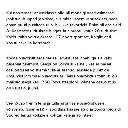
Kui nooremas vanuseklassis olid nii mõnelgi need esimesed
jooksud, hüpped ja visked, siis mida vanem vanuseklass, seda
enam püüti püstitada uusi isiklikke rekordeid. Enim oli osalejaid
8–9aastaste tüdrukute hulgas, kus mõõtu võttis 20 tüdrukut.
Kokku täitis võistlejakaardi 117 noort sportlast, kõigile anti
kosutuseks ka kõrremahl.
Kolme osavõistlusega seriaali arvestusse läheb iga ala kaks
paremat tulemust. Seega on võimalik ka neil, kes esimesel
osavõistlusel võistlema tulla ei saanud, alustada punktide
kogumist järgmisel osavõistlusel. Teine osavõistlus toimub 28.
mail algusega kell 17.30 Tõrva staadionil. Viimane osavõistlus
on kavas 4. juunil.
Veel jõuab trenni teha ja tulla järgmisele osavõistlusele
võistlema. Täname kõiki sportlasi, kaasaelajaid ja pöidlahoidjaid!
Suured tänud kõikidele kohtunikele ja abilistele!