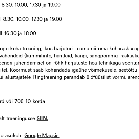
l 8.30, 10.00, 17.30 ja 19.00
ll 8.30, 10.00, 17.30 ja 19.00
l 16.30 ja 18.00
ogu keha treening, kus harjutusi teeme nii oma keharaskuse
gvahendeid (kummilinte, hantleid, kangi, sangpomme, raskusket
reeneri juhendamisel on rõhk harjutuste hea tehnikaga soorita
ditel. Koormust saab kohandada igaühe võimekusele, seetõttu 
i alustajatele. Ringtreening parandab üldfüüsilist vormi, are
rd või 70€ 10 korda
valt treeningusse
SIIN.
io asukoht
Google Mapsis.