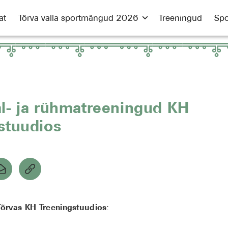
at
Tõrva valla sportmängud 2026
Treeningud
Spo
l- ja rühmatreeningud KH
stuudios
Tõrvas KH Treeningstuudios
: