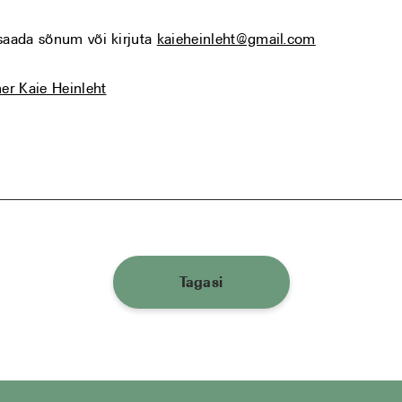
saada sõnum või kirjuta
kaieheinleht@gmail.com
ner Kaie Heinleht
Tagasi