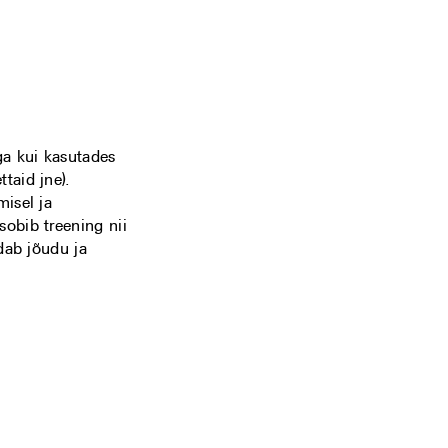
ga kui kasutades
taid jne).
misel ja
sobib treening nii
ndab jõudu ja