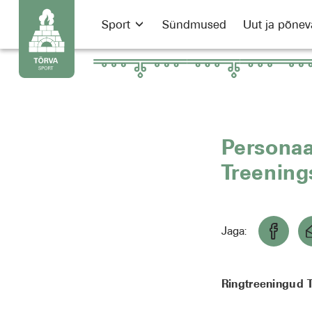
Sport
Sündmused
Uut ja põnev
Personaa
Treening
Jaga:
Ringtreeningud 