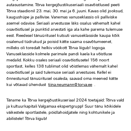
autasustamine. Tõrva kergejõustikuseriaali osavõistlused peeti
Tõrva staadionil 23. mai, 30. mai ja 6. juuni. Kavas olid jooksud,
kaugushüpe ja pallivise. Vanemas vanuseklassis oli palliviske
asemel odavise. Seriaali arvestusse läks osalus vähemalt kahel
osavõistlusel ja punktid arvestati iga ala kahe parema tulemuse
eest. Reedesel tänuüritusel kutsuti vanuseklasside kaupa kõik
osalenud tüdrukud ja poisid kätte saama osavõtumeenet,
milleks oli toredalt helkiv vöökott Tõrva liigub! logoga.
Vanuseklasside kolmele parimale pandi kaela ka võistluse
medalid. Kokku osales seriaali osavõistlusetel 156 noort
sportlast, kelles 138 tublimat olid võistlemas vähemalt kahel
osavõistlusel ja said tulemuse seriaali arvestuses. Kellel ei
õnnestunud tänuüritusel osaleda, saavad oma meened kätte
kui võtavad ühendust
tiina.neumann@torva.ee
.
Täname ka Tõrva kergejõustikuseriaal 2024 toetajaid: Tõrva vald
ja kultuurkapitali Valgamaa ekspertgrupp! Suur tänu kõikidele
väikestele sportlastele, pöidlahoidjatele ning kohtunikele ja
abilistele! Tõrva liigub!