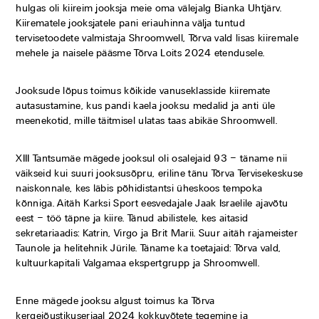
hulgas oli kiireim jooksja meie oma välejalg Bianka Uhtjärv.
Kiirematele jooksjatele pani eriauhinna välja tuntud
tervisetoodete valmistaja Shroomwell, Tõrva vald lisas kiiremale
mehele ja naisele pääsme Tõrva Loits 2024 etendusele.
Jooksude lõpus toimus kõikide vanuseklasside kiiremate
autasustamine, kus pandi kaela jooksu medalid ja anti üle
meenekotid, mille täitmisel ulatas taas abikäe Shroomwell.
XIII Tantsumäe mägede jooksul oli osalejaid 93 – täname nii
väikseid kui suuri jooksusõpru, eriline tänu Tõrva Tervisekeskuse
naiskonnale, kes läbis põhidistantsi üheskoos tempoka
kõnniga. Aitäh Karksi Sport eesvedajale Jaak Israelile ajavõtu
eest – töö täpne ja kiire. Tänud abilistele, kes aitasid
sekretariaadis: Katrin, Virgo ja Brit Marii. Suur aitäh rajameister
Taunole ja helitehnik Jürile. Täname ka toetajaid: Tõrva vald,
kultuurkapitali Valgamaa ekspertgrupp ja Shroomwell.
Enne mägede jooksu algust toimus ka Tõrva
kergejõustikuseriaal 2024 kokkuvõtete tegemine ja