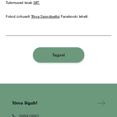
Tulemused leiab
SIIT.
Fotod ürituselt
Tõrva Spordiseltsi
Facebooki lehelt.
Tagasi
Tõrva liigub!
5664 0993