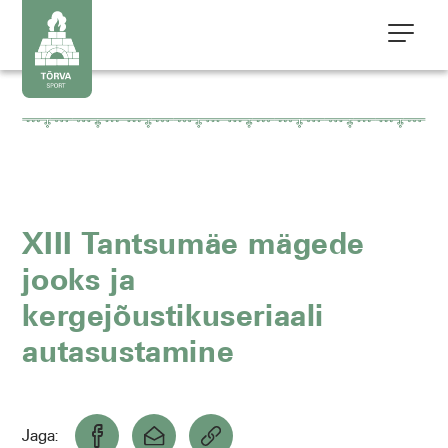
XIII Tantsumäe mägede
jooks ja
kergejõustikuseriaali
autasustamine
Jaga: