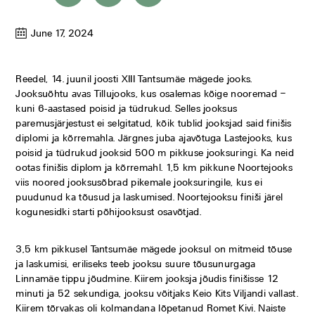
June 17, 2024
Reedel, 14. juunil joosti XIII Tantsumäe mägede jooks.
Jooksuõhtu avas Tillujooks, kus osalemas kõige nooremad –
kuni 6-aastased poisid ja tüdrukud. Selles jooksus
paremusjärjestust ei selgitatud, kõik tublid jooksjad said finišis
diplomi ja kõrremahla. Järgnes juba ajavõtuga Lastejooks, kus
poisid ja tüdrukud jooksid 500 m pikkuse jooksuringi. Ka neid
ootas finišis diplom ja kõrremahl. 1,5 km pikkune Noortejooks
viis noored jooksusõbrad pikemale jooksuringile, kus ei
puudunud ka tõusud ja laskumised. Noortejooksu finiši järel
kogunesidki starti põhijooksust osavõtjad.
3,5 km pikkusel Tantsumäe mägede jooksul on mitmeid tõuse
ja laskumisi, eriliseks teeb jooksu suure tõusunurgaga
Linnamäe tippu jõudmine. Kiirem jooksja jõudis finišisse 12
minuti ja 52 sekundiga, jooksu võitjaks Keio Kits Viljandi vallast.
Kiirem tõrvakas oli kolmandana lõpetanud Romet Kivi. Naiste